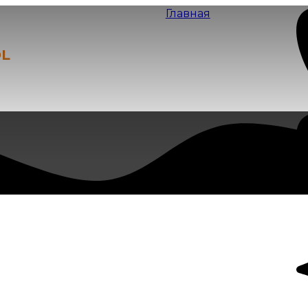
Главная
едставитель
L
в г. Самара
Я
В