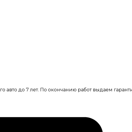
г. Самара, 
г. Самара,
го авто до 7 лет. По окончанию работ выдаем гара