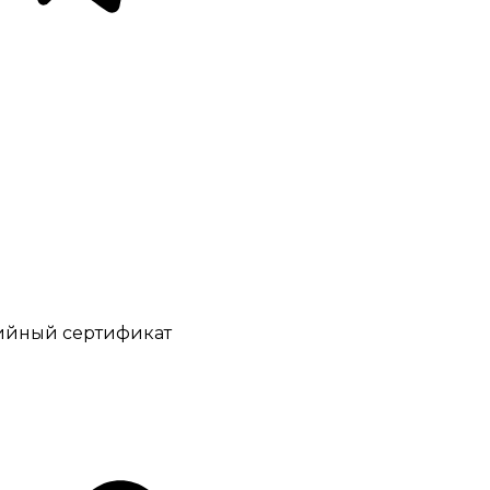
пр. Карла Маркса 495 к1
 Авиационная 1 к1
нтийный сертификат